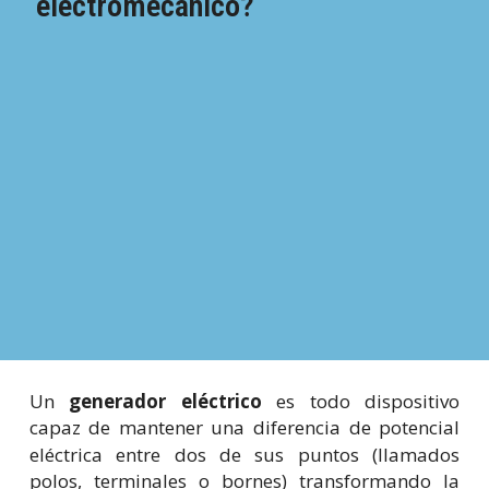
electromecánico?
Un
generador eléctrico
es todo dispositivo
capaz de mantener una
diferencia de potencial
eléctrica entre dos de sus puntos (llamados
polos
,
terminales
o
bornes
) transformando la