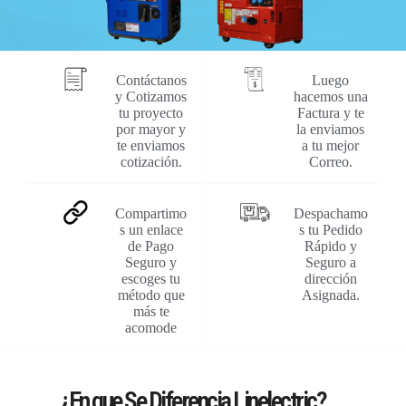
Contáctanos
Luego
y Cotizamos
hacemos una
tu proyecto
Factura y te
por mayor y
la enviamos
te enviamos
a tu mejor
cotización.
Correo.
Compartimo
Despachamo
s un enlace
s tu Pedido
de Pago
Rápido y
Seguro y
Seguro a
escoges tu
dirección
método que
Asignada.
más te
acomode
¿En que Se Diferencia Linelectric?