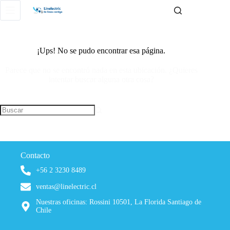
¡Ups! No se pudo encontrar esa página.
Parece que no se encontró nada en esta ubicación. ¿Quieres
intentar buscar alguna otra cosa?
Contacto
+56 2 3230 8489
ventas@linelectric.cl
Nuestras oficinas: Rossini 10501, La Florida Santiago de
Chile