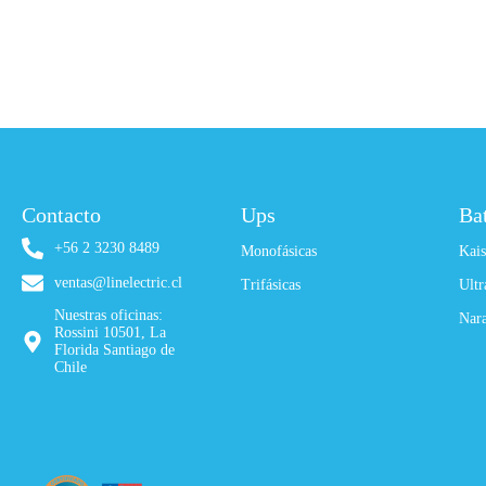
Contacto
Ups
Ba
+56 2 3230 8489
Monofásicas
Kais
ventas@linelectric.cl
Trifásicas
Ultr
Nuestras oficinas:
Nar
Rossini 10501, La
Florida Santiago de
Chile