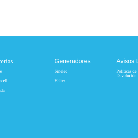
terías
Generadores
Avisos 
e
Sinelec
Políticas de
Devolución
acell
Halter
ada