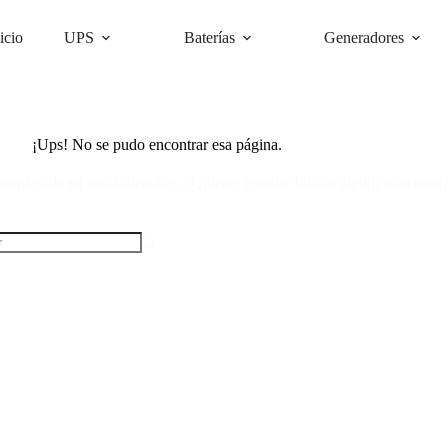
icio
UPS
Baterías
Generadores
¡Ups! No se pudo encontrar esa página.
ntró nada en esta ubicación. ¿Quieres intentar buscar alguna otra cosa