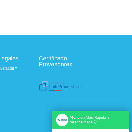
Legales
Certificado
Proveedores
 Garantía y
¡Atención Más Rápida Y
Personalizada!👇