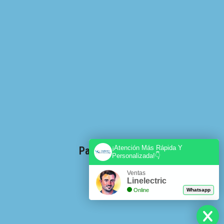
¡Atención Más Rápida Y
Pago WebPay.cl
Personalizada!👇
Ventas
Linelectric
Online
Whatsapp