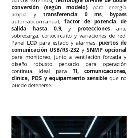
bancos externos),
tecnología on-line de doble
conversión (según modelo)
para energía
limpia y
transferencia 0 ms
,
bypass
automático/manual,
factor de potencia de
salida hasta 0.9
, y
protecciones
ante
sobrecarga, cortocircuito y variaciones de red.
Panel
LCD
para estado y alarmas,
puertos de
comunicación USB/RS-232
y
SNMP opcional
para monitoreo, junto a ventilación forzada y
diseño robusto pensado para operación
continua. Ideal para
TI, comunicaciones,
clínica, POS y equipamiento sensible
que no
puede detenerse.