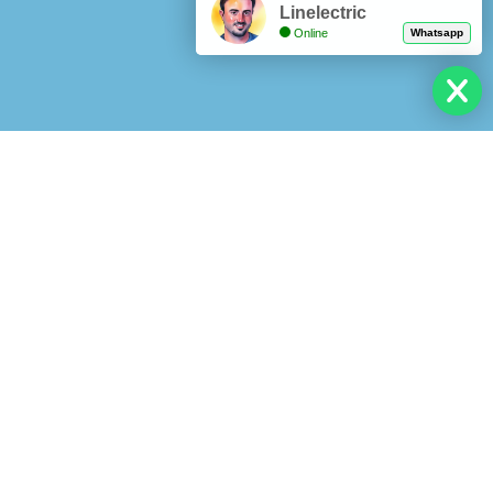
Linelectric
Online
Whatsapp
Para facilitar la experiencia de nuestros
clientes, hemos integrado el pago
electrónico para nuestros productos y
servicios mediante WebPay.cl. Esta
plataforma acepta pagos con tarjetas de
débito, crédito (con posibilidad de cuotas
según el comercio) y tarjetas prepago. Para
utilizarla, simplemente acceda al enlace de
pago que se encuentra en cada una de
nuestras cotizaciones, o solicite asistencia a
su ejecutivo para recibirlo.