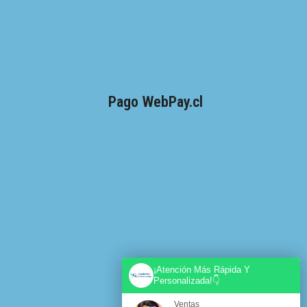
Pago WebPay.cl
¡Atención Más Rápida Y
Personalizada!👇
Ventas