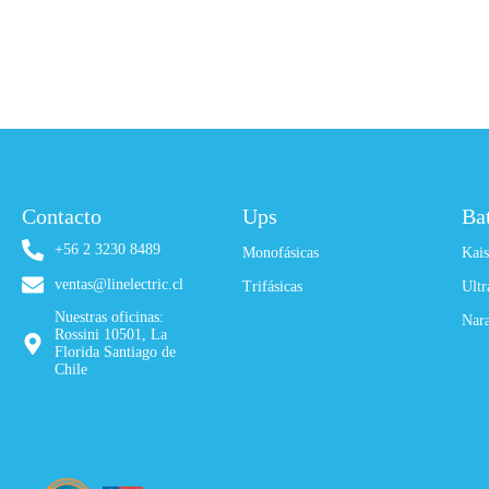
Contacto
Ups
Ba
+56 2 3230 8489
Monofásicas
Kais
ventas@linelectric.cl
Trifásicas
Ultr
Nuestras oficinas:
Nar
Rossini 10501, La
Florida Santiago de
Chile