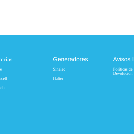
terías
Generadores
Avisos 
e
Sinelec
Políticas de
Devolución
acell
Halter
ada