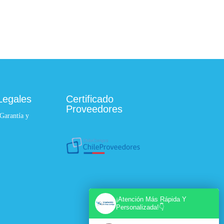
Legales
Certificado
Proveedores
 Garantía y
¡Atención Más Rápida Y
Personalizada!👇